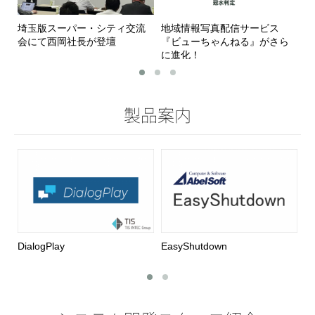
埼玉版スーパー・シティ交流
地域情報写真配信サービス
A
会にて西岡社長が登壇
『ビューちゃんねる』がさら
パ
に進化！
た
製品案内
DialogPlay
EasyShutdown
Pr