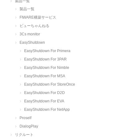
製品一覧
製品一覧
FIWARE構築サービス
ビューちゃんねる
3Cs monitor
EasyShutdown
EasyShutdown For Primera
EasyShutdown For 3PAR
EasyShutdown For Nimble
EasyShutdown For MSA
EasyShutdown For StoreOnce
EasyShutdown For D2D
EasyShutdown For EVA
EasyShutdown For NetApp
Proself
DialogPlay
リクルート