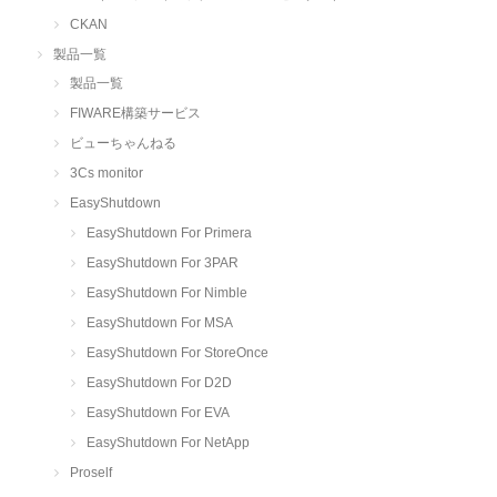
CKAN
製品一覧
製品一覧
FIWARE構築サービス
ビューちゃんねる
3Cs monitor
EasyShutdown
EasyShutdown For Primera
EasyShutdown For 3PAR
EasyShutdown For Nimble
EasyShutdown For MSA
EasyShutdown For StoreOnce
EasyShutdown For D2D
EasyShutdown For EVA
EasyShutdown For NetApp
Proself