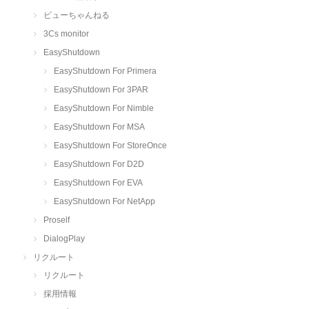
ビューちゃんねる
3Cs monitor
EasyShutdown
EasyShutdown For Primera
EasyShutdown For 3PAR
EasyShutdown For Nimble
EasyShutdown For MSA
EasyShutdown For StoreOnce
EasyShutdown For D2D
EasyShutdown For EVA
EasyShutdown For NetApp
Proself
DialogPlay
リクルート
リクルート
採用情報