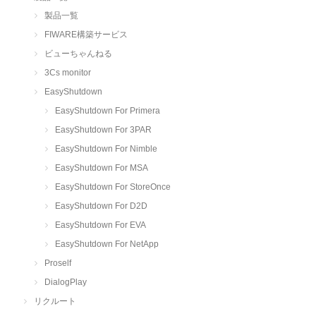
製品一覧
FIWARE構築サービス
ビューちゃんねる
3Cs monitor
EasyShutdown
EasyShutdown For Primera
EasyShutdown For 3PAR
EasyShutdown For Nimble
EasyShutdown For MSA
EasyShutdown For StoreOnce
EasyShutdown For D2D
EasyShutdown For EVA
EasyShutdown For NetApp
Proself
DialogPlay
リクルート