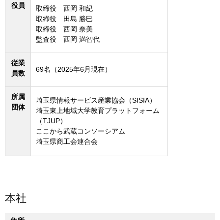
役員
取締役 西岡 和紀
取締役 田島 勝巳
取締役 西岡 奈美
監査役 西岡 満智代
従業
69名（2025年6月現在）
員数
所属
埼玉県情報サービス産業協会（SISIA）
団体
埼玉東上地域大学教育プラットフォーム
（TJUP）
ここから武蔵コンソーシアム
埼玉県商工会連合会
本社