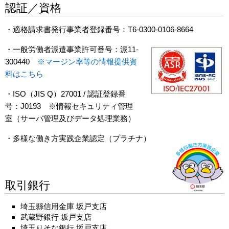
認証／資格
・
適格請求書発行事業者登録番号：T6-0300-0106-8664
・一般労働者派遣事業許可番号：派11-
300440
※マージン率等の情報提供資
料はこちら
・ISO（JIS Q）27001 / 認証登録番
号：J0193 ※情報セキュリティ管理
室（サーバ管理及びデータ処理業務）
・多様な働き方実践企業認定（プラチナ）
取引銀行
埼玉縣信用金庫 坂戸支店
武蔵野銀行 坂戸支店
埼玉りそな銀行 坂戸支店