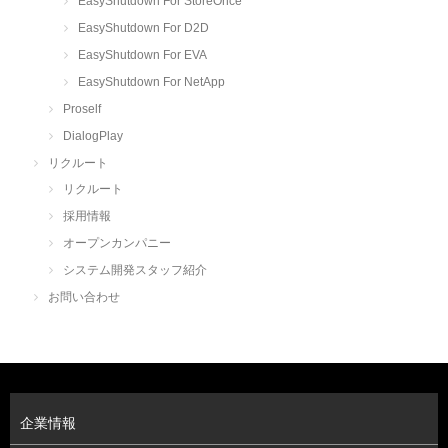
EasyShutdown For StoreOnce
EasyShutdown For D2D
EasyShutdown For EVA
EasyShutdown For NetApp
Proself
DialogPlay
リクルート
リクルート
採用情報
オープンカンパニー
システム開発スタッフ紹介
お問い合わせ
企業情報