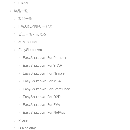
CKAN
製品一覧
製品一覧
FIWARE構築サービス
ビューちゃんねる
3Cs monitor
EasyShutdown
EasyShutdown For Primera
EasyShutdown For 3PAR
EasyShutdown For Nimble
EasyShutdown For MSA
EasyShutdown For StoreOnce
EasyShutdown For D2D
EasyShutdown For EVA
EasyShutdown For NetApp
Proself
DialogPlay