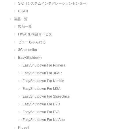
SIC（システムインテグレーションセンター）
CKAN
製品一覧
製品一覧
FIWARE構築サービス
ビューちゃんねる
3Cs monitor
EasyShutdown
EasyShutdown For Primera
EasyShutdown For 3PAR
EasyShutdown For Nimble
EasyShutdown For MSA
EasyShutdown For StoreOnce
EasyShutdown For D2D
EasyShutdown For EVA
EasyShutdown For NetApp
Proself