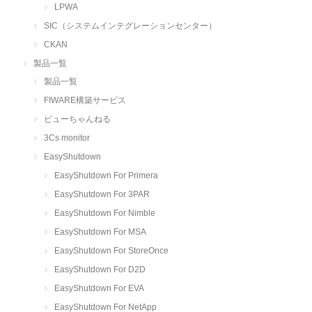
LPWA
SIC（システムインテグレーションセンター）
CKAN
製品一覧
製品一覧
FIWARE構築サービス
ビューちゃんねる
3Cs monitor
EasyShutdown
EasyShutdown For Primera
EasyShutdown For 3PAR
EasyShutdown For Nimble
EasyShutdown For MSA
EasyShutdown For StoreOnce
EasyShutdown For D2D
EasyShutdown For EVA
EasyShutdown For NetApp