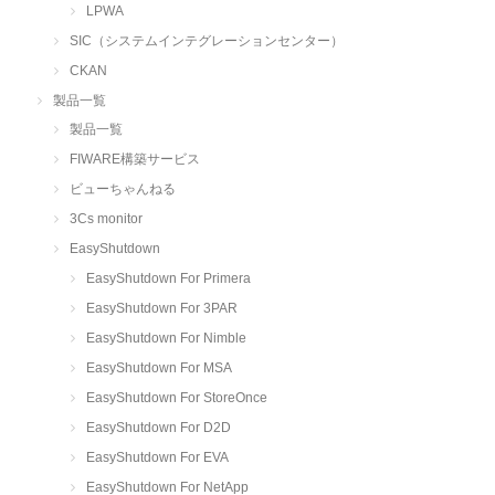
LPWA
SIC（システムインテグレーションセンター）
CKAN
製品一覧
製品一覧
FIWARE構築サービス
ビューちゃんねる
3Cs monitor
EasyShutdown
EasyShutdown For Primera
EasyShutdown For 3PAR
EasyShutdown For Nimble
EasyShutdown For MSA
EasyShutdown For StoreOnce
EasyShutdown For D2D
EasyShutdown For EVA
EasyShutdown For NetApp