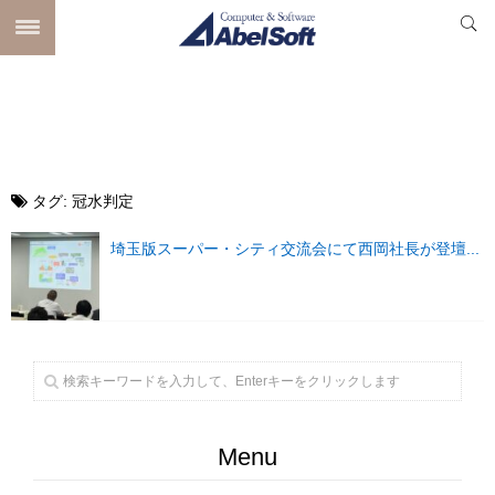
タグ:
冠水判定
埼玉版スーパー・シティ交流会にて西岡社長が登壇...
Menu