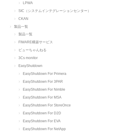
LPWA
SIC（システムインテグレーションセンター）
CKAN
製品一覧
製品一覧
FIWARE構築サービス
ビューちゃんねる
3Cs monitor
EasyShutdown
EasyShutdown For Primera
EasyShutdown For 3PAR
EasyShutdown For Nimble
EasyShutdown For MSA
EasyShutdown For StoreOnce
EasyShutdown For D2D
EasyShutdown For EVA
EasyShutdown For NetApp