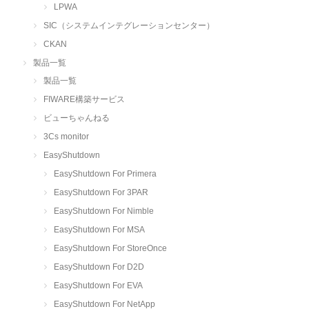
LPWA
SIC（システムインテグレーションセンター）
CKAN
製品一覧
製品一覧
FIWARE構築サービス
ビューちゃんねる
3Cs monitor
EasyShutdown
EasyShutdown For Primera
EasyShutdown For 3PAR
EasyShutdown For Nimble
EasyShutdown For MSA
EasyShutdown For StoreOnce
EasyShutdown For D2D
EasyShutdown For EVA
EasyShutdown For NetApp