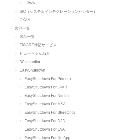
LPWA
SIC（システムインテグレーションセンター）
CKAN
製品一覧
製品一覧
FIWARE構築サービス
ビューちゃんねる
3Cs monitor
EasyShutdown
EasyShutdown For Primera
EasyShutdown For 3PAR
EasyShutdown For Nimble
EasyShutdown For MSA
EasyShutdown For StoreOnce
EasyShutdown For D2D
EasyShutdown For EVA
EasyShutdown For NetApp