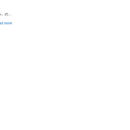
み」の…
ad more