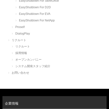
EasyShutdown For StoreOnce
EasyShutdown For D2D
EasyShutdown For EVA
EasyShutdown For NetApp
Proself
DialogPlay
リクルート
リクルート
採用情報
オープンカンパニー
システム開発スタッフ紹介
お問い合わせ
企業情報