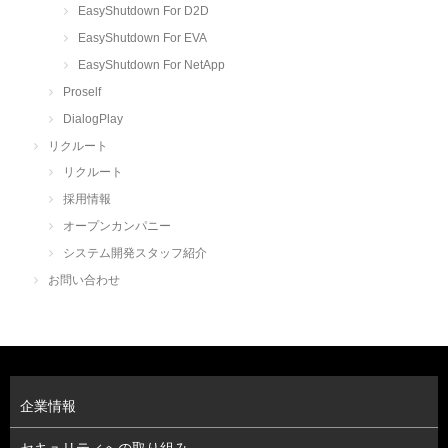
EasyShutdown For D2D
EasyShutdown For EVA
EasyShutdown For NetApp
Proself
DialogPlay
リクルート
リクルート
採用情報
オープンカンパニー
システム開発スタッフ紹介
お問い合わせ
企業情報