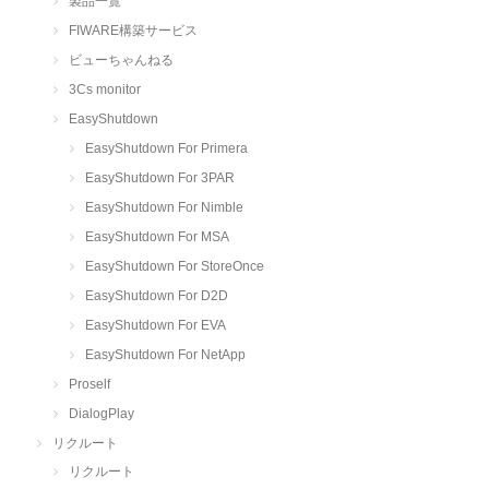
製品一覧
FIWARE構築サービス
ビューちゃんねる
3Cs monitor
EasyShutdown
EasyShutdown For Primera
EasyShutdown For 3PAR
EasyShutdown For Nimble
EasyShutdown For MSA
EasyShutdown For StoreOnce
EasyShutdown For D2D
EasyShutdown For EVA
EasyShutdown For NetApp
Proself
DialogPlay
リクルート
リクルート