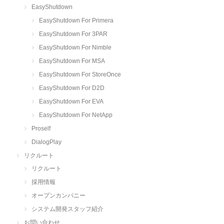
EasyShutdown
EasyShutdown For Primera
EasyShutdown For 3PAR
EasyShutdown For Nimble
EasyShutdown For MSA
EasyShutdown For StoreOnce
EasyShutdown For D2D
EasyShutdown For EVA
EasyShutdown For NetApp
Proself
DialogPlay
リクルート
リクルート
採用情報
オープンカンパニー
システム開発スタッフ紹介
お問い合わせ