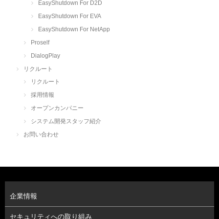
EasyShutdown For D2D
EasyShutdown For EVA
EasyShutdown For NetApp
Proself
DialogPlay
リクルート
リクルート
採用情報
オープンカンパニー
システム開発スタッフ紹介
お問い合わせ
企業情報
セキュリティへの取り組み