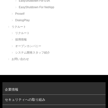
EasyShutdown For EVA
EasyShutdown For NetApp
Proself
DialogPlay
リクルート
リクルート
採用情報
オープンカンパニー
システム開発スタッフ紹介
お問い合わせ
企業情報
セキュリティへの取り組み