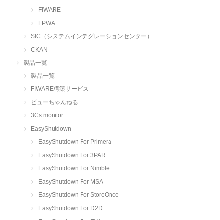
FIWARE
LPWA
SIC（システムインテグレーションセンター）
CKAN
製品一覧
製品一覧
FIWARE構築サービス
ビューちゃんねる
3Cs monitor
EasyShutdown
EasyShutdown For Primera
EasyShutdown For 3PAR
EasyShutdown For Nimble
EasyShutdown For MSA
EasyShutdown For StoreOnce
EasyShutdown For D2D