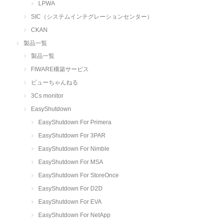
LPWA
SIC（システムインテグレーションセンター）
CKAN
製品一覧
製品一覧
FIWARE構築サービス
ビューちゃんねる
3Cs monitor
EasyShutdown
EasyShutdown For Primera
EasyShutdown For 3PAR
EasyShutdown For Nimble
EasyShutdown For MSA
EasyShutdown For StoreOnce
EasyShutdown For D2D
EasyShutdown For EVA
EasyShutdown For NetApp