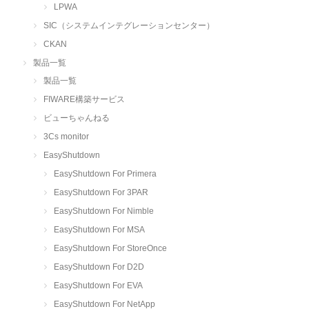
LPWA
SIC（システムインテグレーションセンター）
CKAN
製品一覧
製品一覧
FIWARE構築サービス
ビューちゃんねる
3Cs monitor
EasyShutdown
EasyShutdown For Primera
EasyShutdown For 3PAR
EasyShutdown For Nimble
EasyShutdown For MSA
EasyShutdown For StoreOnce
EasyShutdown For D2D
EasyShutdown For EVA
EasyShutdown For NetApp