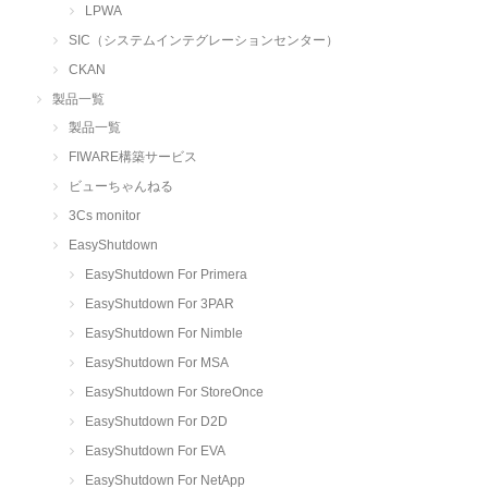
LPWA
SIC（システムインテグレーションセンター）
CKAN
製品一覧
製品一覧
FIWARE構築サービス
ビューちゃんねる
3Cs monitor
EasyShutdown
EasyShutdown For Primera
EasyShutdown For 3PAR
EasyShutdown For Nimble
EasyShutdown For MSA
EasyShutdown For StoreOnce
EasyShutdown For D2D
EasyShutdown For EVA
EasyShutdown For NetApp