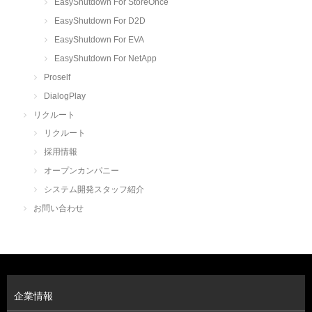
EasyShutdown For StoreOnce
EasyShutdown For D2D
EasyShutdown For EVA
EasyShutdown For NetApp
Proself
DialogPlay
リクルート
リクルート
採用情報
オープンカンパニー
システム開発スタッフ紹介
お問い合わせ
企業情報