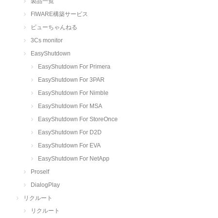
製品一覧
FIWARE構築サービス
ビューちゃんねる
3Cs monitor
EasyShutdown
EasyShutdown For Primera
EasyShutdown For 3PAR
EasyShutdown For Nimble
EasyShutdown For MSA
EasyShutdown For StoreOnce
EasyShutdown For D2D
EasyShutdown For EVA
EasyShutdown For NetApp
Proself
DialogPlay
リクルート
リクルート