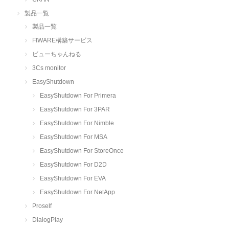
製品一覧
製品一覧
FIWARE構築サービス
ビューちゃんねる
3Cs monitor
EasyShutdown
EasyShutdown For Primera
EasyShutdown For 3PAR
EasyShutdown For Nimble
EasyShutdown For MSA
EasyShutdown For StoreOnce
EasyShutdown For D2D
EasyShutdown For EVA
EasyShutdown For NetApp
Proself
DialogPlay