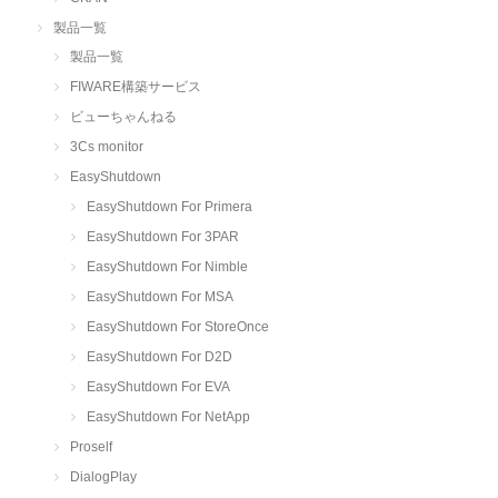
製品一覧
製品一覧
FIWARE構築サービス
ビューちゃんねる
3Cs monitor
EasyShutdown
EasyShutdown For Primera
EasyShutdown For 3PAR
EasyShutdown For Nimble
EasyShutdown For MSA
EasyShutdown For StoreOnce
EasyShutdown For D2D
EasyShutdown For EVA
EasyShutdown For NetApp
Proself
DialogPlay