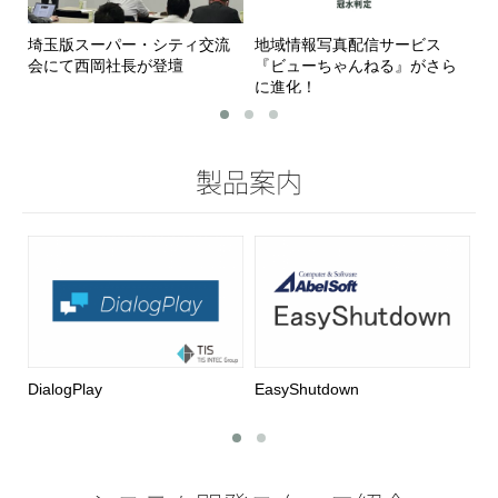
埼玉版スーパー・シティ交流
地域情報写真配信サービス
A
会にて西岡社長が登壇
『ビューちゃんねる』がさら
パ
に進化！
た
製品案内
DialogPlay
EasyShutdown
Pr