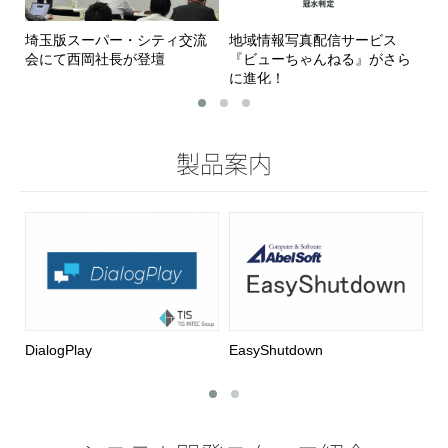
埼玉版スーパー・シティ交流
地域情報写真配信サービス
A
会にて西岡社長が登壇
『ビューちゃんねる』がさら
パ
に進化！
た
製品案内
DialogPlay
EasyShutdown
Pr