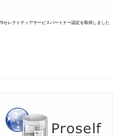
WSセレクトティアサービスパートナー認定を取得しました
埼玉県情報
出展しま