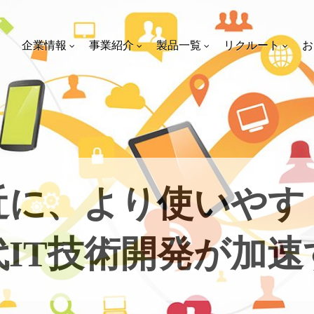
企業情報
事業紹介
製品一覧
リクルート
お
近に、より使いやす
代IT技術開発が加速