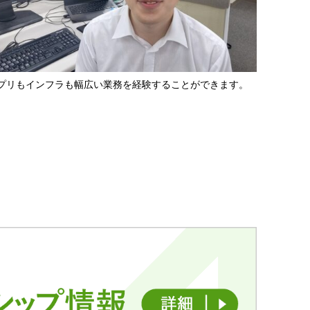
プリもインフラも幅広い業務を経験することができます。
先端技術